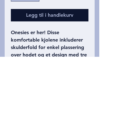
Legg til i handlekurv
Onesies er her! Disse
komfortable kjolene inkluderer
skulderfold for enkel plassering
over hodet og et design med tre
trykk for en sikker passform. De
kommer i en rekke lysere farger
(vanligvis inkludert grønne, rosa,
blå eller gule nyanser) så vel som
klassisk hvit, med hodeskaller
foran og bak. Størrelser
inkluderer 6, 12 og 18 måneder.
Privacy Policy