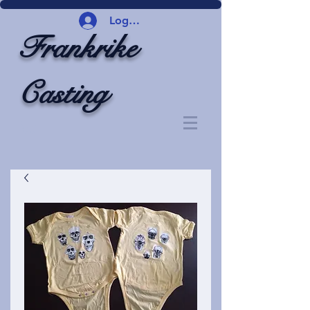
Logg inn
Frankrike
Casting