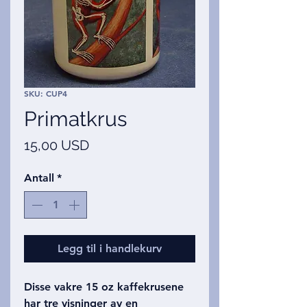
SKU: CUP4
Primatkrus
Pris
15,00 USD
Antall
*
Legg til i handlekurv
Disse vakre 15 oz kaffekrusene
har tre visninger av en