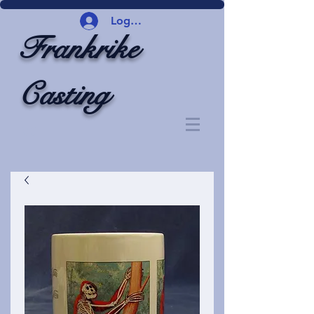
Logg inn
Frankrike
Casting