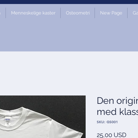
m
Menneskelige kaster
Osteometri
New Page
Ga
Den origi
med klass
SKU: GS001
Pris
25,00 USD