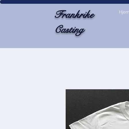
Frankrike
Hje
Casting