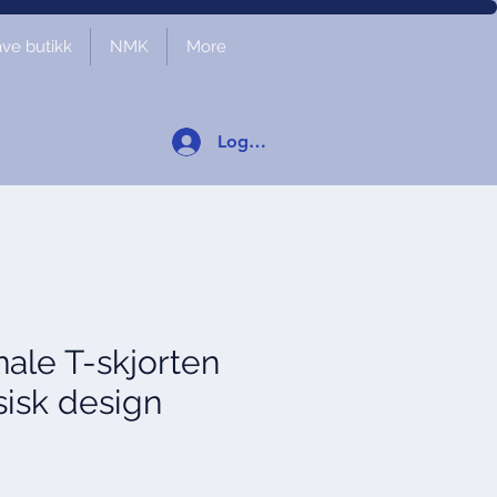
ve butikk
NMK
More
Logg inn
nale T-skjorten
isk design