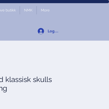
ve butikk
NMK
More
Logg inn
 klassisk skulls
ing