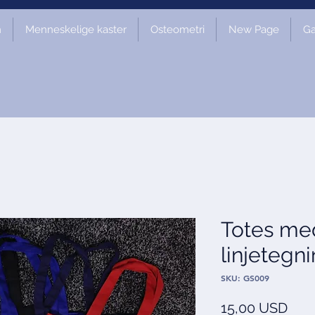
m
Menneskelige kaster
Osteometri
New Page
Ga
Totes med
linjetegn
SKU: GS009
Pris
15,00 USD