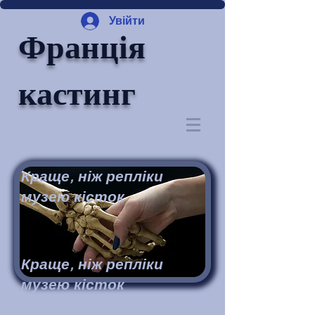
Увійти
Франція
кастинг
Краще, ніж репліки
музею кісток
Краще, ніж репліки
музею кісток