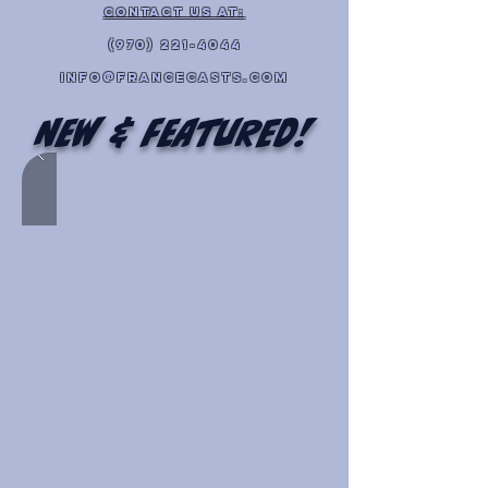
contact Us at:
(970) 221-4044
info@francecasts.com
New & Featured!