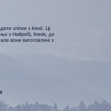
ти зліпки з Кенії. Ці
ьо з Найробі, Кенія, до
 але вони виготовлені з
б