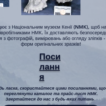
цює з Національним музеєм Кенії (NMK), щоб нада
івробітниками НМК. Їх доставляють безпосередн
з фотографій, вимірювань або огляду зліпків -
форм оригінальних зразків!
Поси
ланн
я
дь ласка, скористайтеся цими посиланнями, що
переглянути каталог та прайс-лист НМК.
Звертайтеся до нас з будь-яких питань.