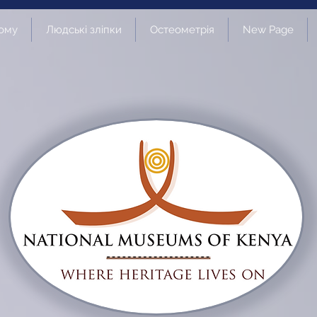
ому
Людські зліпки
Остеометрія
New Page