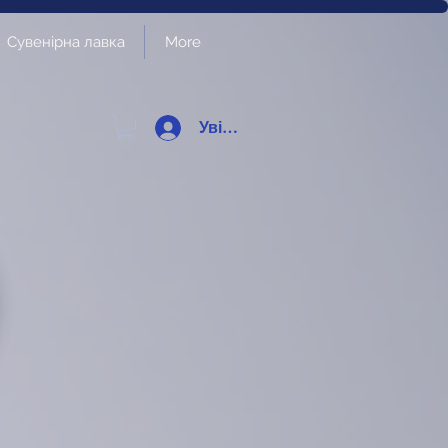
Сувенірна лавка
More
Увійти