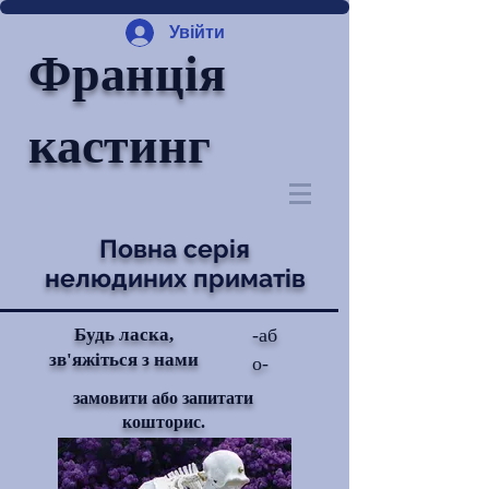
Увійти
Франція
кастинг
Повна серія
нелюдиних приматів
Будь ласка,
-аб
зв'яжіться з нами
о-
замовити або запитати
кошторис.