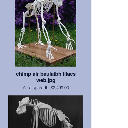
chimp air beulaibh lilacs
web.jpg
Air a sgaradh: $2,499.00
Earranta: $3,399.00
Tha chimpanzee fireann iomlan, inbheach
air a chuir an cèill le slatan umha, uèir
agus fuarain, agus air a chuir suas air
bunait daraich aig ìre àirneis le casters
airson gluasad furasta. Bho Oilthigh Stàite