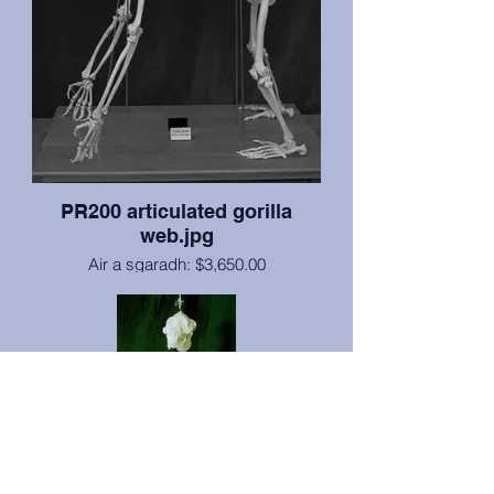
Arizona ann an Tempe, chaidh “Chuck” gu
coccidiomycosis, ach chan eil ach an atlas
agus aon condyle taobh a-muigh a’
nochdadh a ’ghalair (ged a chaidh cuid de
chnàmhan eile ath-thogail gu ìre). Bidh
luingearachd ag atharrachadh a rèir
ceann-uidhe.
PR200 articulated gorilla
web.jpg
Air a sgaradh: $3,650.00
Earranta: $4,999.00
Tha an gorilla mòr fireann seo faisg air 4
troighean a dh’ àirde nuair a tha e air a
chuir an cèill ann an suidheachadh
snaidhmeannan le slatan umha, uèir agus
fuarain air bunait daraich aig ìre àirneis le
casters airson gluasad furasta. Chaidh an
gorilla seo “a thoirt” bhon fhàsach. Tha an
àros ann an staid sàr-mhath. Bho Oilthigh
Illinois a Tuath aig DeKalb. Bidh