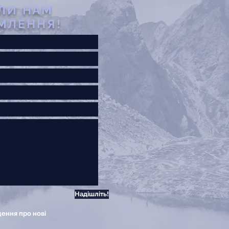
ЛИ НАМ
МЛЕННЯ!
Надішліть!
щення про нові