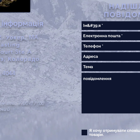
НАДІШ
ПОВІДО
 інформація
. Уокер, MA
asting
Court Ste A
з, Колорадо
.4044
пн-пт:
9:00-17
:00
дний
Я хочу отримувати спові
товари.