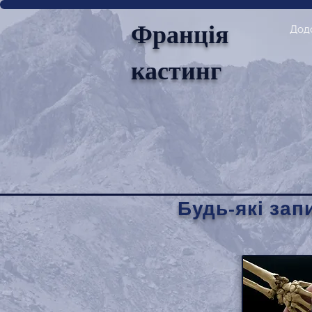
Франція
Дод
кастинг
Будь-які зап