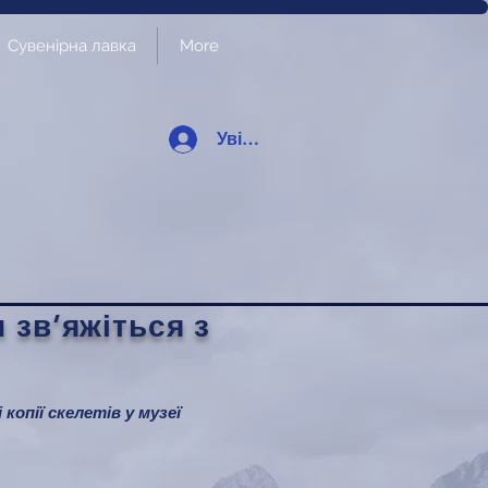
Сувенірна лавка
More
Увійти
 зв’яжіться з
 копії скелетів у музеї