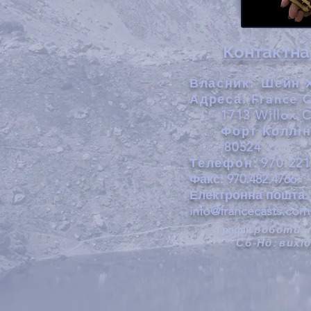
Контактна
Власник:
Шейн Х
Адреса:
France C
1713 Willox 
Форт Коллін
80524
Телефон:
970.221
Факс:
970.482.4766
Електронна пошта:
info@francecasts.com
Графік
роботи:
Сб-Нд:
вихі