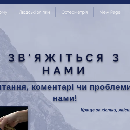
ому
Людські зліпки
Остеометрія
New Page
ЗВ'ЯЖІТЬСЯ З
НАМИ
итання, коментарі чи проблеми
нами!
Краще за кістки, якісні