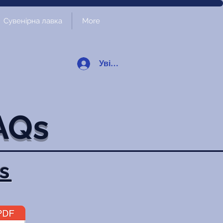
Сувенірна лавка
More
Увійти
AQs
s