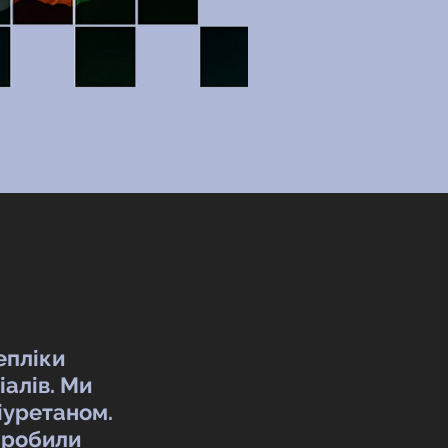
епліки
алів. Ми
ліуретаном.
зробили