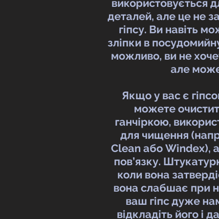
використовується д
деталей, але це не 
гіпсу. Ви навіть м
зліпки в посудомийн
можливо, ви не хоче
але може
Якщо у вас є гіпсо
можете очистит
ганчіркою, викори
для чищення (нап
Clean або Windex), 
пов’язку. Штукатур
коли вона затвердіє
вона слабшає при 
ваш гіпс дуже на
відкладіть його і д