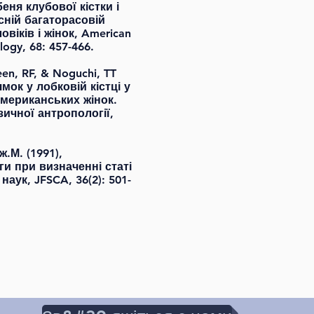
ня клубової кістки і
сній багаторасовій
віків і жінок, American
logy, 68: 457-466.
een, RF, & Noguchi, TT
мок у лобковій кістці у
американських жінок.
ичної антропології,
ж.М. (1991),
и при визначенні статі
аук, JFSCA, 36(2): 501-