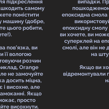
ля підкреслення
випадки. П
зашкодить самому
пошкодженому 
ожете помістити
епоксидна смола 
у машину (добре,
використову
те цього робити,
епоксидну смолу
те!).
ви хочете, ви мож
суперклей на еп
ва пов’язка, ви
смолі, але він н
и її вологою
на шту
стовуючи розчин
риклад, Orange
Якщо ви хо
але не замочуйте
відремонтували г
ка досить міцна,
н
 і висохне, але
намоканні. Якщо
мокає, просто
айте висохнути.