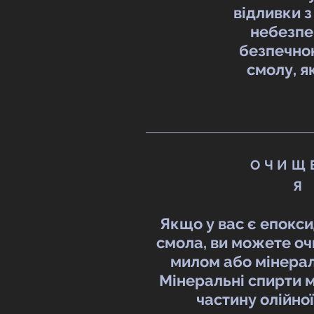
відливки з
небезпе
безпечною
смолу, я
ОЧИЩ
Я
Якщо у вас є епокс
смола, ви можете очи
милом або мінера
Мінеральні спирти 
частину олійної