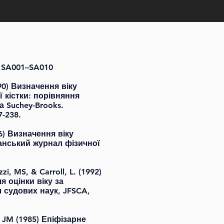
я SA001–SA010
990) Визначення віку
ї кістки: порівняння
а Suchey-Brooks.
7-238.
86) Визначення віку
анський журнал фізичної
zzi, MS, & Carroll, L. (1992)
я оцінки віку за
 судових наук, JFSCA,
 JM (1985) Епіфізарне