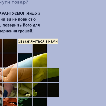
нути товар?
АРАНТУЄМО!
Якщо з
ини ви не повністю
, поверніть його для
вернення грошей.
Зв&#39;яжіться з нами