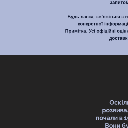
запитом
Будь ласка, зв’яжіться з
конкретної інформаці
Примітка. Усі офіційні оцін
доставк
Оскіл
розвива
почали в 1
Вони б