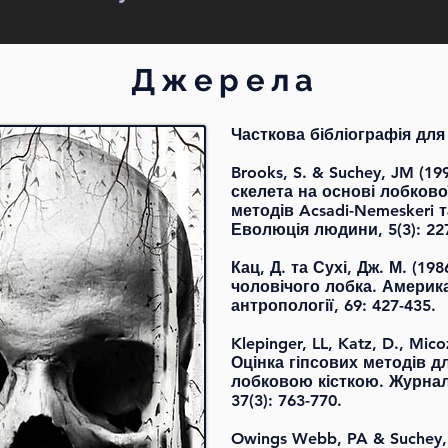
Джерела
Часткова бібліографія дл
Brooks, S. & Suchey, JM (1
скелета на основі лобково
методів Acsadi-Nemeskeri т
Еволюція людини, 5(3): 22
Кац, Д. та Сухі, Дж. М. (19
чоловічого лобка. Америк
антропології, 69: 427-435.
Klepinger, LL, Katz, D., Mico
Оцінка гіпсових методів дл
лобковою кісткою. Журнал
37(3): 763-770.
Owings Webb, PA & Suchey,