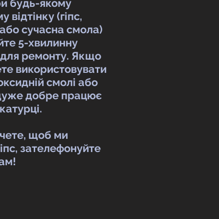
ри будь-якому
відтінку (гіпс,
або сучасна смола)
йте 5-хвилинну
 для ремонту. Якщо
ете використовувати
оксидній смолі або
е дуже добре працює
катурці.
чете, щоб ми
іпс, зателефонуйте
ам!