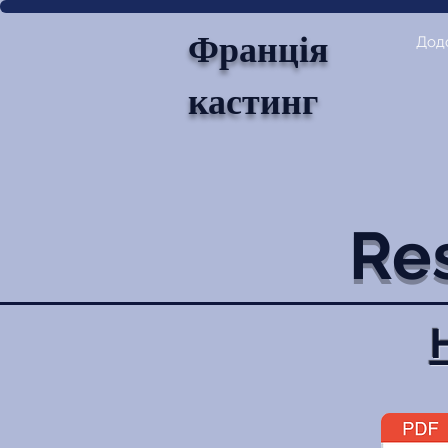
Франція
Дод
кастинг
Re