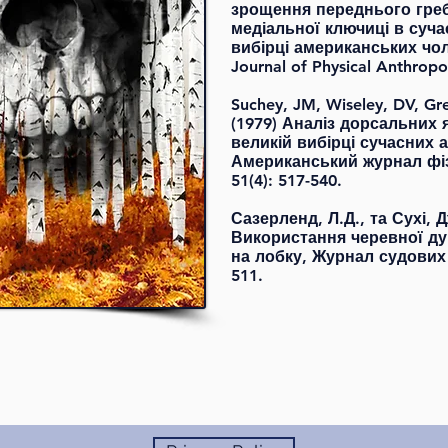
зрощення переднього гребе
медіальної ключиці в суча
вибірці американських чоло
Journal of Physical Anthropo
Suchey, JM, Wiseley, DV, Gr
(1979) Аналіз дорсальних я
великій вибірці сучасних 
Американський журнал фіз
51(4): 517-540.
Сазерленд, Л.Д., та Сухі, Д
Використання черевної дуг
на лобку, Журнал судових н
511.