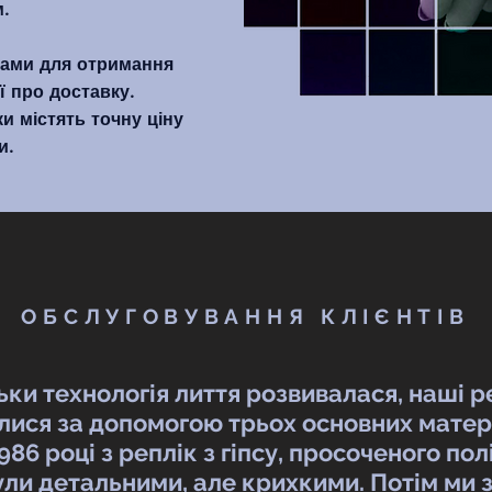
.
 нами для отримання
ї про доставку.
ки містять точну ціну
и.
ОБСЛУГОВУВАННЯ КЛІЄНТІВ
ьки технологія лиття розвивалася, наші р
лися за допомогою трьох основних матері
986 році з реплік з гіпсу, просоченого по
ули детальними, але крихкими. Потім ми 