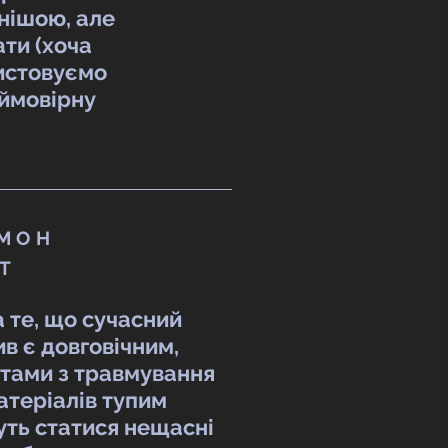
цнішою, але
ти (хоча
ристовуємо
еймовірну
МОН
Т
 те, що сучасний
в є довговічним,
ртами з травмування
атеріалів тупим
уть статися нещасні