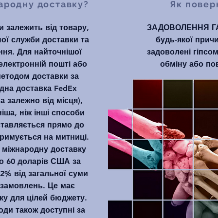
ародну доставку?
Як повер
и залежить від товару,
ЗАДОВОЛЕННЯ Г
ої служби доставки та
будь-якої прич
ння. Для найточнішої
задоволені гіпсом
 електронній пошті або
обміну або по
етодом доставки за
дна доставка FedEx
а залежно від місця),
іша, ніж інші способи
ставляється прямо до
тримується на митниці.
 міжнародну доставку
о 60 доларів США за
2% від загальної суми
 замовлень. Це має
ку для цілей бюджету.
оди також доступні за