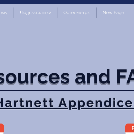
ому
Людські зліпки
Остеометрія
New Page
sources and F
Hartnett Appendice