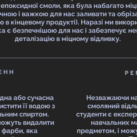
 епоксидної смоли, яка була набагато мі
чною і важкою для нас заливати та обріза
 в кінцевому продукті). Наразі ми вико
ка є безпечнішою для нас і забезпечує н
деталізацію в міцному відливку.
ЕНН
РЕ
идна або сучасна
Незважаючи на
стити її водою з
смоляний відли
льним спиртом.
студенти є експе
можуть видалити
навчальних м
 фарби, яка
предметом, і мож