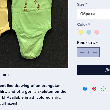
Size
*
Обрати
Color
*
Кількість
*
До
lent line drawing of an orangutan
hirt, and of a gorilla skeleton on the
k! Available in ash colored shirt.
ult sizes!