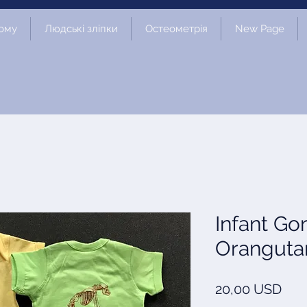
ому
Людські зліпки
Остеометрія
New Page
Infant Gor
Oranguta
Цін
20,00 USD