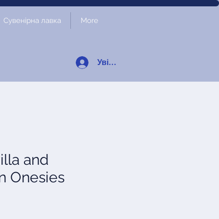
Сувенірна лавка
More
Увійти
illa and
n Onesies
а