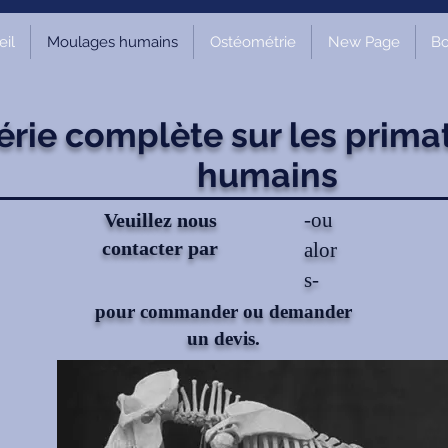
il
Moulages humains
Ostéométrie
New Page
Bo
érie complète sur les prima
humains
-ou
Veuillez nous
contacter par
alor
s-
pour commander ou demander
un devis.