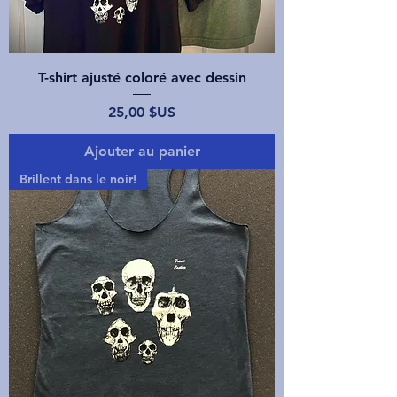
T-shirt ajusté coloré avec dessin
Prix
25,00 $US
Ajouter au panier
Brillent dans le noir!