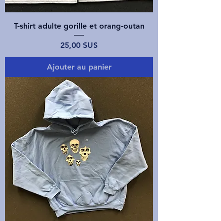
T-shirt adulte gorille et orang-outan
Prix
25,00 $US
Ajouter au panier