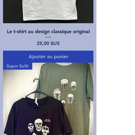
Le t-shirt au design classique original
Prix
25,00 $US
Ajouter au panier
Super Soft!