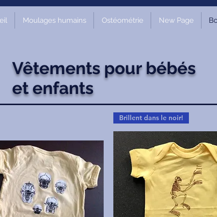
il
Moulages humains
Ostéométrie
New Page
Bo
Vêtements pour bébés
et enfants
Brillent dans le noir!