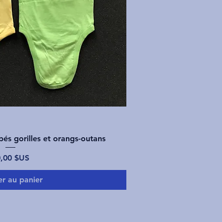
rçu rapide
és gorilles et orangs-outans
ix
,00 $US
er au panier