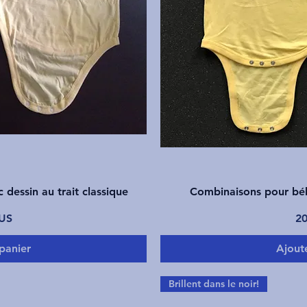
pide
Ape
dessin au trait classique
Combinaisons pour béb
Pr
$US
20
panier
Ajout
Brillent dans le noir!