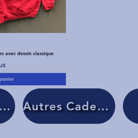
pide
s avec dessin classique
$US
panier
tements pour adultes
Autres Cadeaux