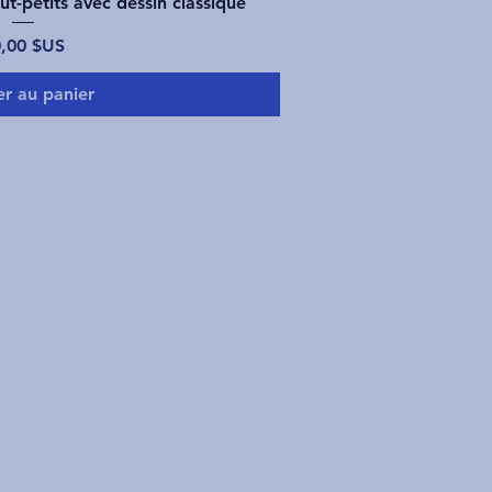
rçu rapide
ut-petits avec dessin classique
ix
,00 $US
er au panier