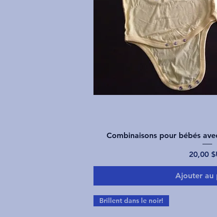
Aperçu ra
Combinaisons pour bébés avec 
Prix
20,00 
Ajouter au 
Brillent dans le noir!