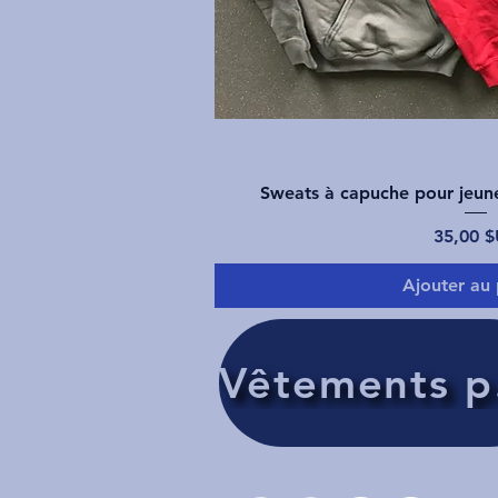
Aperçu ra
Sweats à capuche pour jeune
Prix
35,00 
Ajouter au 
Vê