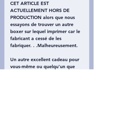
CET ARTICLE EST
ACTUELLEMENT HORS DE
PRODUCTION alors que nous
essayons de trouver un autre
boxer sur lequel imprimer car le
fabricant a cessé de les
fabriquer. . .Malheureusement.
Un autre excellent cadeau pour
vous-même ou quelqu'un que
vous aimez. Ces boxers animés
brillent dans le noir et présentent
des crânes dessinés à la ligne
violette à l'avant et à l'arrière,
sur un design en coton super
confortable. Sûr d'être un succès
avec n'importe qui, homme ou
femme ! Tailles adultes s-xxl.