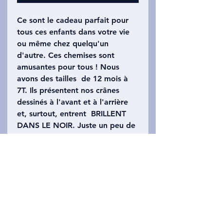
Ce sont le cadeau parfait pour
tous ces enfants dans votre vie
ou même chez quelqu'un
d'autre. Ces chemises sont
amusantes pour tous ! Nous
avons des tailles de 12 mois à
7T. Ils présentent nos crânes
dessinés à l'avant et à l'arrière
et, surtout, entrent BRILLENT
DANS LE NOIR. Juste un peu de
soleil fait que les crânes
s'illuminent magnifiquement. Ils
présentent le même contraste de
crânes de primates blancs /
brillants sur une variété d'arrière-
plans colorés. De plus, nous
avons ces chemises en tailles