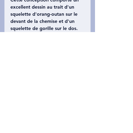
excellent dessin au trait d'un
squelette d'orang-outan sur le
devant de la chemise et d'un
squelette de gorille sur le dos.
Les deux brillent dans le noir !
Disponible en chemise couleur
cendre. Également disponible en
grenouillères pour bébés et en
tailles adultes !
Privacy Policy
Nous contacter