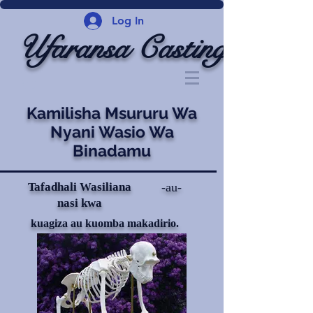
Log In
Ufaransa Casting
Kamilisha Msururu Wa
Nyani Wasio Wa
Binadamu
Tafadhali Wasiliana
-au-
nasi kwa
kuagiza au kuomba makadirio.