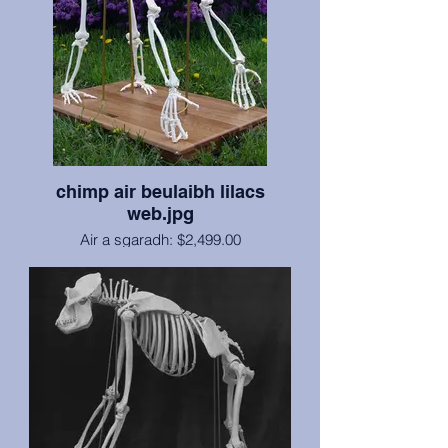
chimp air beulaibh lilacs
web.jpg
Air a sgaradh: $2,499.00
Earranta: $3,399.00
Tha chimpanzee fireann iomlan, inbheach
air a chuir an cèill le slatan umha, uèir
agus fuarain, agus air a chuir suas air
bunait daraich aig ìre àirneis le casters
airson gluasad furasta. Bho Oilthigh Stàite
Arizona ann an Tempe, chaidh “Chuck” gu
coccidiomycosis, ach chan eil ach an atlas
agus aon condyle taobh a-muigh a’
nochdadh a ’ghalair (ged a chaidh cuid de