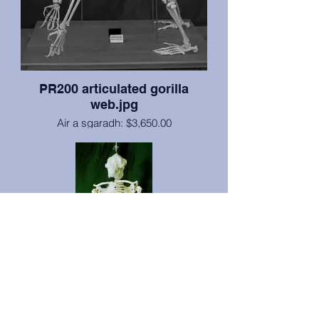
chnàmhan eile ath-thogail gu ìre). Bidh
luingearachd ag atharrachadh a rèir
ceann-uidhe.
PR200 articulated gorilla
web.jpg
Air a sgaradh: $3,650.00
Earranta: $4,999.00
Tha an gorilla mòr fireann seo faisg air 4
troighean a dh’ àirde nuair a tha e air a
chuir an cèill ann an suidheachadh
snaidhmeannan le slatan umha, uèir agus
fuarain air bunait daraich aig ìre àirneis le
casters airson gluasad furasta. Chaidh an
gorilla seo “a thoirt” bhon fhàsach. Tha an
àros ann an staid sàr-mhath. Bho Oilthigh
Illinois a Tuath aig DeKalb. Bidh
lìbhrigeadh ag atharrachadh a rèir ceann-
uidhe. Ri fhaighinn air a chuir an cèill no air
a sgaradh.