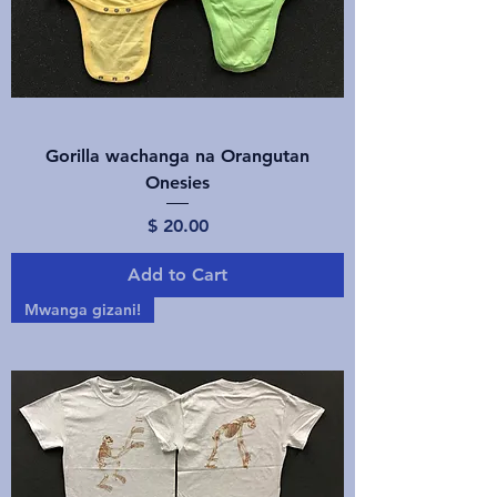
Gorilla wachanga na Orangutan
Onesies
Price
$ 20.00
Add to Cart
Mwanga gizani!