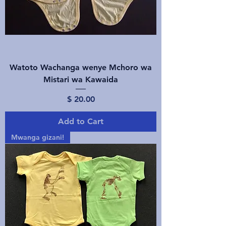
Watoto Wachanga wenye Mchoro wa
Mistari wa Kawaida
Price
$ 20.00
Add to Cart
Mwanga gizani!