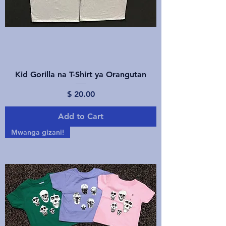
Kid Gorilla na T-Shirt ya Orangutan
Price
$ 20.00
Add to Cart
Mwanga gizani!