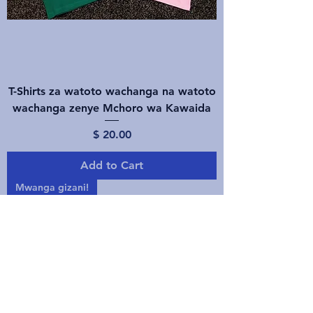
T-Shirts za watoto wachanga na watoto
wachanga zenye Mchoro wa Kawaida
Price
$ 20.00
Add to Cart
Mwanga gizani!