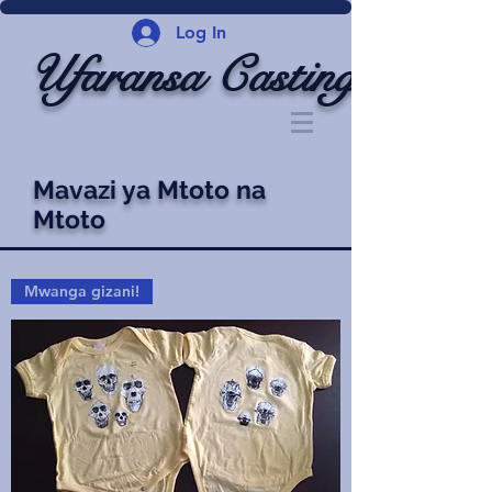
Log In
Ufaransa Casting
Mavazi ya Mtoto na
Mtoto
Mwanga gizani!