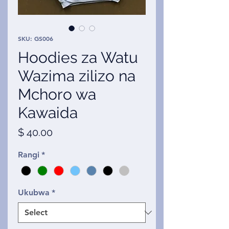
SKU: GS006
Hoodies za Watu
Wazima zilizo na
Mchoro wa
Kawaida
Price
$ 40.00
Rangi
*
Ukubwa
*