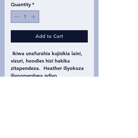
Quantity
*
Add to Cart
Ikiwa unafurahia kujisikia laini,
vizuri, hoodies hizi hakika
zitapendeza. Heather iliyokoza
iliyoonyeshwa ndiyo
iliyochapishwa asili, lakini baadhi
ya rangi zinapatikana pia
ikijumuisha nyekundu, kijani
kibichi na baharini na zingine
zikitofautiana kulingana na
matakwa yetu kila uchapishaji.
Vifuniko vya vijana vinapatikana
kwenye duka letu pia.