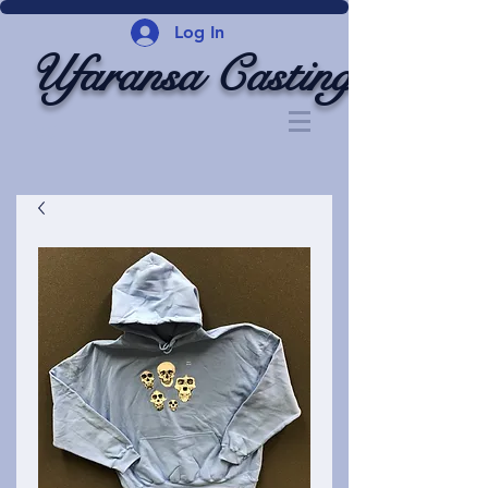
Log In
Ufaransa Casting