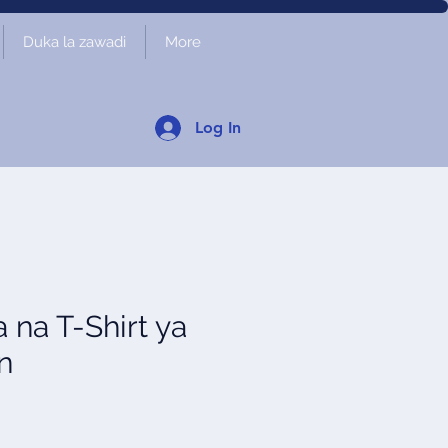
Duka la zawadi
More
Log In
a na T-Shirt ya
n