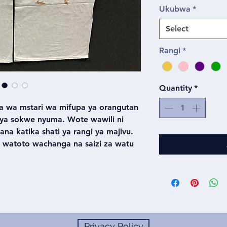
Ukubwa
*
Select
Rangi
*
Quantity
*
 wa mstari wa mifupa ya orangutan
 ya sokwe nyuma. Wote wawili ni
na katika shati ya rangi ya majivu.
za watoto wachanga na saizi za watu
Privacy Policy