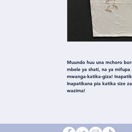
Muundo huu una mchoro bora
mbele ya shati, na ya mifupa
mwanga-katika-giza! Inapatika
Inapatikana pia katika size 
wazima!