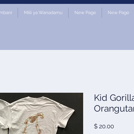
mbani
Miili ya Wanadamu
New Page
New Page
Kid Gorill
Oranguta
Price
$ 20.00