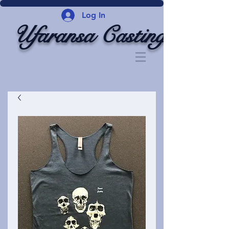
Log In
Ufaransa Casting