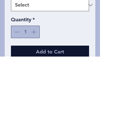
Quantity
*
Add to Cart
Mchoro ule ule wa kawaida wa
mstari, lakini sasa umetolewa
kwenye Slim, iliyopinda kata juu
ya tank. Tangi hizi za juu ni laini
sana na zimetengenezwa kwa
nyenzo zenye mchanganyiko.
Privacy Policy