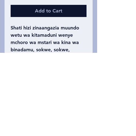
Add to Cart
Shati hizi zinaangazia muundo
wetu wa kitamaduni wenye
mchoro wa mstari wa kina wa
binadamu, sokwe, sokwe,
orangutan, na fuvu la kichwa--
mionekano ya mbele kwenye
sehemu ya mbele, ya nyuma
nyuma ya shati jeupe. Shati ya
kuvutia, lakini ya kifahari.
Ukubwa wa watu wazima
ndogo-xxxl.
Privacy Policy