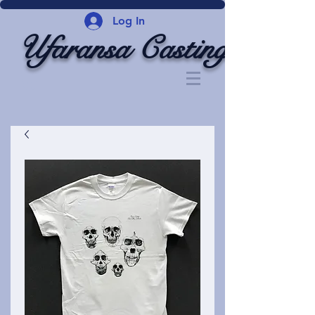
Log In
Ufaransa Casting