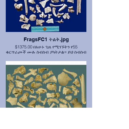
FragsFC1 ትልቅ.jpg
$1375.00 በአሁኑ ጊዜ የሚገኙትን የ55
ቁርጥራጮች ሙሉ ስብስብ ያካትታል። ይህ ስብስብ
የራስ ቅሉ እና የድህረ ቁርጠት ስብርባሪዎችን
እንዲሁም ለልዩነት ጥቂት ሰዋዊ ያልሆኑ
ቁርጥራጮችን ያካትታል። ሙሉውን ስብስብ
መግዛት ገንዘብ ይቆጥብልዎታል፣ ከትንሽ መጠኖች
30% የሚጠጋ።
FC002 ሙሉ ቁርጥራጭ ስብስብ #2