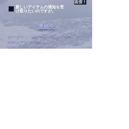
送信！
新しいアイテムの通知を受
け取りたいのですが。
連絡先
オーナー：
シェーンHウォーカー、マ
サチューセッツ州
住所：
フランスキャスティング
1713年ウィロックスコートSteA
コロラド州フォートコリンズ
80524
電話番号：
970.221.4044
ファックス：
970.482.4766
Eメール：
info@francecasts.com
営業時間：
月〜金：
午前9時〜午
後5時
土日：
休業
Privacy Policy