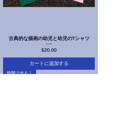
古典的な描画の幼児と幼児のTシャツ
価格
$20.00
カートに追加する
暗闇で光る！