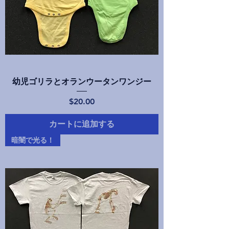
幼児ゴリラとオランウータンワンジー
価格
$20.00
カートに追加する
暗闇で光る！