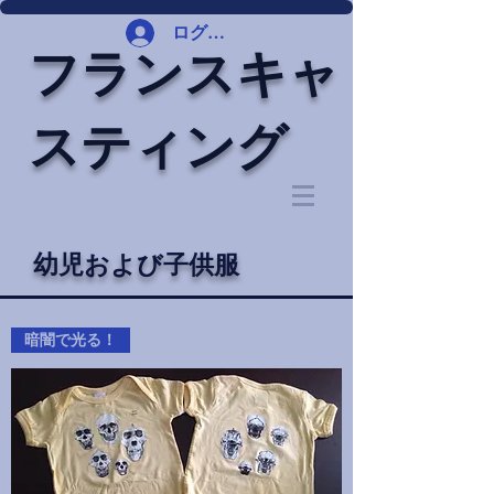
ログイン
フランスキャ
スティング
幼児および子供服
暗闇で光る！