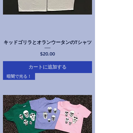
キッドゴリラとオランウータンのTシャツ
価格
$20.00
カートに追加する
暗闇で光る！