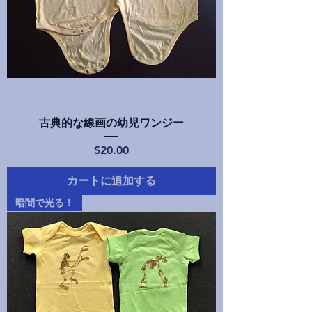
古典的な線画の幼児ワンジー
価格
$20.00
カートに追加する
暗闇で光る！