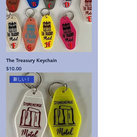
The Treasury Keychain
価格
$10.00
新しい！