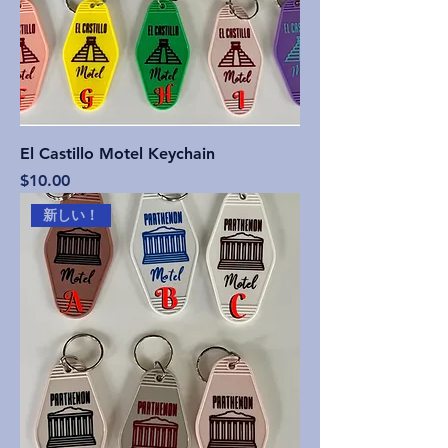
El Castillo Motel Keychain
価格
$10.00
新しい！