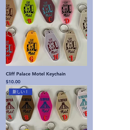
Cliff Palace Motel Keychain
価格
$10.00
新しい！