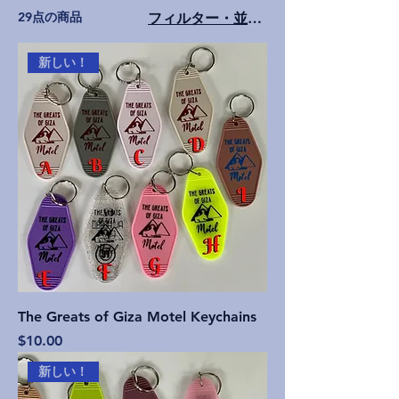
29点の商品
フィルター・並び替え
新しい！
The Greats of Giza Motel Keychains
価格
$10.00
新しい！