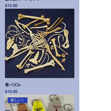
価格
$15.00
骨パズル
価格
$10.00
新しい！