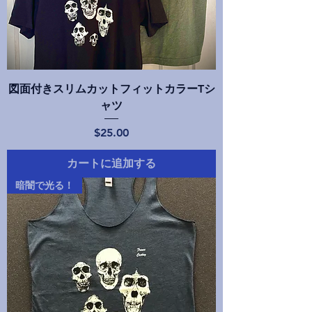
図面付きスリムカットフィットカラーTシ
ャツ
価格
$25.00
カートに追加する
暗闇で光る！