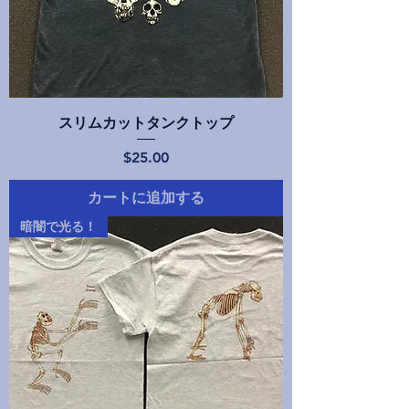
スリムカットタンクトップ
価格
$25.00
カートに追加する
暗闇で光る！