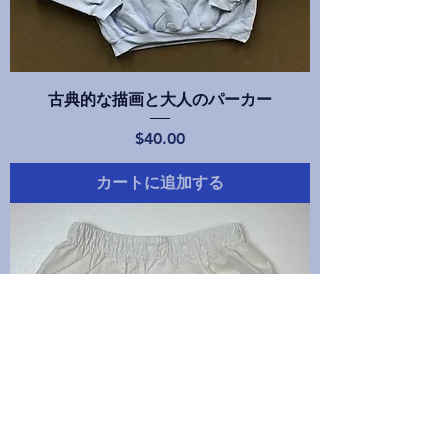
古典的な描画と大人のパーカー
価格
$40.00
カートに追加する