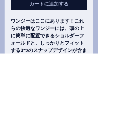
カートに追加する
ワンジーはここにあります！これ
らの快適なワンジーには、頭の上
に簡単に配置できるショルダーフ
ォールドと、しっかりとフィット
する3つのスナップデザインが含ま
れます。それらは、さまざまな明
るい色（通常、緑、ピンク、青、
または黄色の色合いを含む）と、
前面と背面に頭蓋骨がある古典的
な白で提供されます。サイズに
は、6か月、12か月、18か月が含
まれます。
Privacy Policy