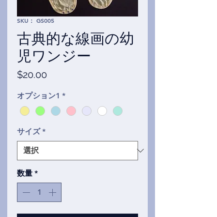
SKU： GS005
古典的な線画の幼
児ワンジー
価
$20.00
格
オプション1
*
サイズ
*
数量
*