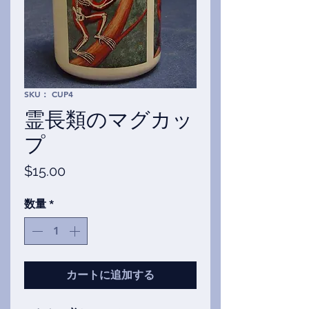
SKU： CUP4
霊長類のマグカッ
プ
価
$15.00
格
数量
*
カートに追加する