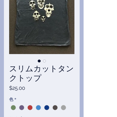
スリムカットタン
クトップ
価
$25.00
格
色
*