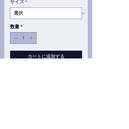
サイズ
*
数量
*
カートに追加する
同じ古典的な線画ですが、スリム
な曲線で作成されています タンク
トップをカットします。これらの
タンクトップは非常に柔らかく、
トリブレンド素材で作られていま
す。