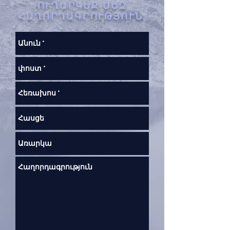
ՈՒՂԱՐԿԵՔ ՄԵԶ
ՀԱՂՈՐԴԱԳՐՈՒԹՅՈՒՆ: