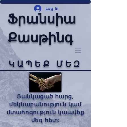
Log In
Ֆրանսիա
Քասթինգ
ԿԱՊԵՔ ՄԵԶ
Ցանկացած հարց,
մեկնաբանություն կամ
մտահոգություն կապվեք
մեզ հետ: