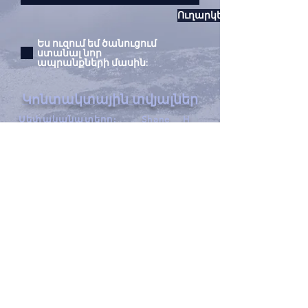
Ուղարկե՛ք
Ես ուզում եմ ծանուցում
ստանալ նոր
ապրանքների մասին:
Կոնտակտային տվյալներ
Սեփականատերը:
Shane H
Walker, MA
Հասցե՝
France Casting
1713 Willox Court Ste A
Ֆորտ Քոլինս, Կոլորադո
80524
Հեռ.՝
970.221.4044
Ֆաքս՝
970.482.4766
փոստ՝
info@francecasts.com
Ժամեր՝
երկուշաբթի-
ուրբաթ՝ 9:00-17:00
Sat-Sun:
Փակ
Privacy Policy