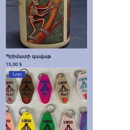
Պրիմատի գավաթ
Price
15,00 $
Նոր!