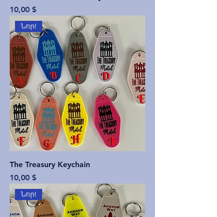
Price
10,00 $
Նոր!
The Treasury Keychain
Price
10,00 $
Նոր!