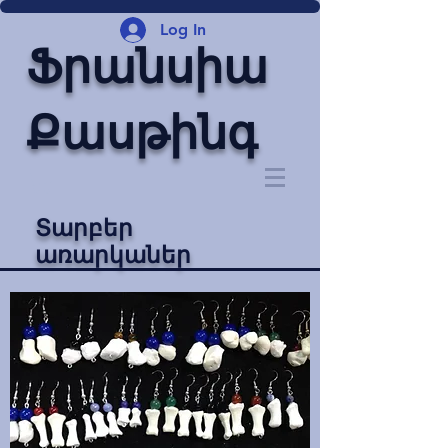
Log In
Ֆրանսիա
Քասթինգ
Տարբեր
առարկաներ