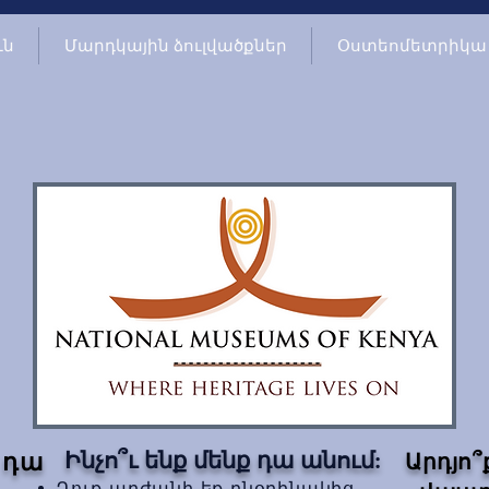
ւն
Մարդկային ձուլվածքներ
Օստեոմետրիկա
Ինչո՞ւ ենք մենք դա անում:
 դա
Արդյո՞
Դուք արժանի եք բնօրինակից