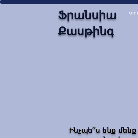
Ֆրանսիա
տո
Քասթինգ
Ինչպե՞ս ենք մենք