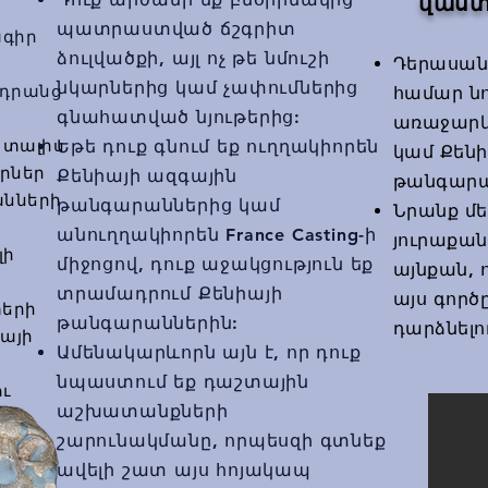
վաստ
պատրաստված ճշգրիտ
ագիր
ձուլվածքի, այլ ոչ թե նմուշի
Դերասան
նկարներից կամ չափումներից
 դրանց
համար նո
գնահատված նյութերից:
առաջարկվո
է տալիս
Եթե դուք գնում եք ուղղակիորեն
կամ Քենի
երներ
Քենիայի ազգային
թանգարա
անների
թանգարաններից կամ
Նրանք մե
անուղղակիորեն France Casting-ի
յուրաքան
լի
միջոցով, դուք աջակցություն եք
այնքան, 
տրամադրում Քենիայի
այս գոր
տերի
թանգարաններին:
դարձնելո
իայի
Ամենակարևորն այն է, որ դուք
նպաստում եք դաշտային
ու
աշխատանքների
շարունակմանը, որպեսզի գտնեք
ավելի շատ այս հոյակապ