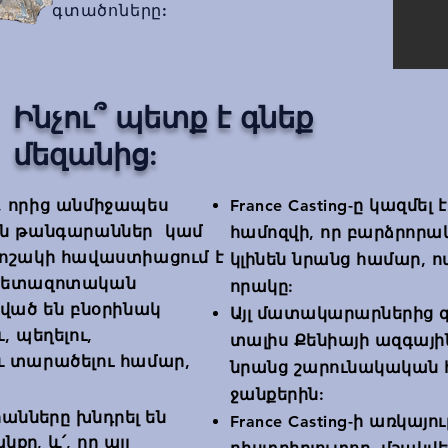
գտածոները:
Ինչու՞ պետք է գնեք
մեզանից:
, որից անմիջապես
France Casting-ը կազմել
ին թանգարաններ
կամ
համոզվի, որ բարձրորա
 որոշակի հավաստիացում է
կլինեն նրանց համար, ո
 հետազոտական
որակը:
վված են բնօրինակ
Այլ մատակարարներից գ
, պեղելու,
տալիս Քենիայի ազգայ
ւ և տարածելու համար,
նրանց շարունակական
ջանքերին:
անները խնդրել են
France Casting-ի առկայո
քը, և՛, որ այլ