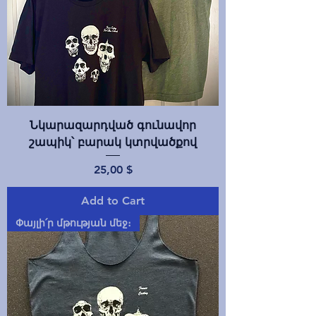
Նկարազարդված գունավոր
շապիկ՝ բարակ կտրվածքով
Price
25,00 $
Add to Cart
Փայլի՛ր մթության մեջ։