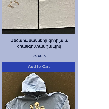
Մեծահասակների գորիլա և
օրանգուտան շապիկ
Price
25,00 $
Add to Cart