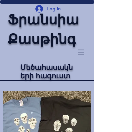
Log In
Ֆրանսիա
Քասթինգ
Մեծահասակն
երի հագուստ