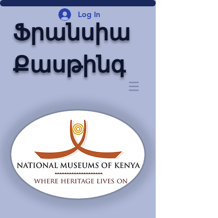
Log In
Ֆրանսիա
Քասթինգ