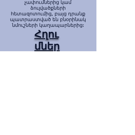
չափումներից կամ
ձուլվածքների
հետազոտումից, բայց դրանք
պատրաստված են բնօրինակ
նմուշների կաղապարներից:
Հղու
մներ
Խնդրում ենք օգտագործել ստորև
նշված հղումները NMK-ի կատալոգին և
գնացուցակին ծանոթանալու համար:
Ցանկացած հարցի համար
ուղղակիորեն կապվեք մեզ հետ:
Գնացուցակ Քենիայի դերասանների ազգային թանգարանների համար
Քենիայի ազգային թանգարանների ձուլման կատալոգ
Privacy Policy