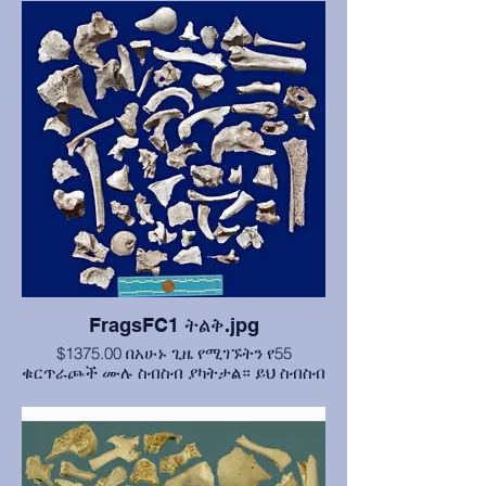
FragsFC1 ትልቅ.jpg
$1375.00 በአሁኑ ጊዜ የሚገኙትን የ55
ቁርጥራጮች ሙሉ ስብስብ ያካትታል። ይህ ስብስብ
የራስ ቅሉ እና የድህረ ቁርጠት ስብርባሪዎችን
እንዲሁም ለልዩነት ጥቂት ሰዋዊ ያልሆኑ
ቁርጥራጮችን ያካትታል። ሙሉውን ስብስብ
መግዛት ገንዘብ ይቆጥብልዎታል፣ ከትንሽ መጠኖች
30% የሚጠጋ።