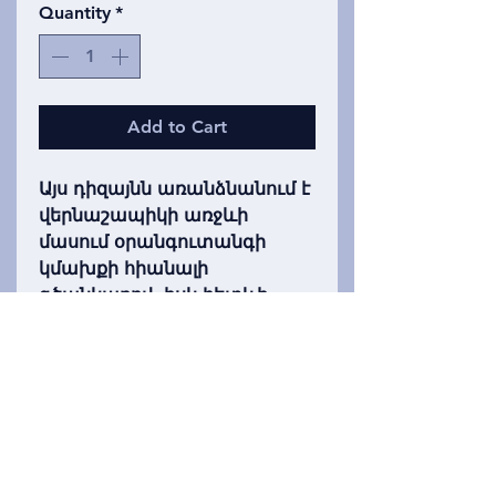
Quantity
*
Add to Cart
Այս դիզայնն առանձնանում է
վերնաշապիկի առջևի
մասում օրանգուտանգի
կմախքի հիանալի
գծանկարով, իսկ հետևի
մասում՝ գորիլայի կմախքով:
Երկուսն էլ փայլում են
մթության մեջ: Առկա է մոխրի
գույնի վերնաշապիկով: Նաև
հասանելի է
երիտասարդական և
մեծահասակների չափսերով: