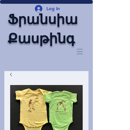
Log In
Ֆրանսիա
Քասթինգ