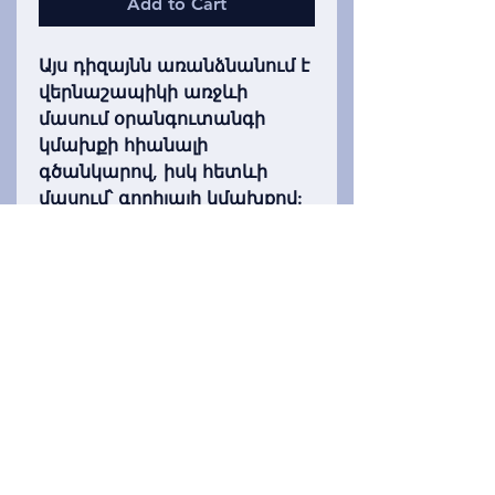
Add to Cart
Այս դիզայնն առանձնանում է
վերնաշապիկի առջևի
մասում օրանգուտանգի
կմախքի հիանալի
գծանկարով, իսկ հետևի
մասում՝ գորիլայի կմախքով:
Երկուսն էլ փայլում են
մթության մեջ: Առկա է մոխրի
գույնի վերնաշապիկով:
Հասանելի է նաև
նորածինների և
երիտասարդների համար: