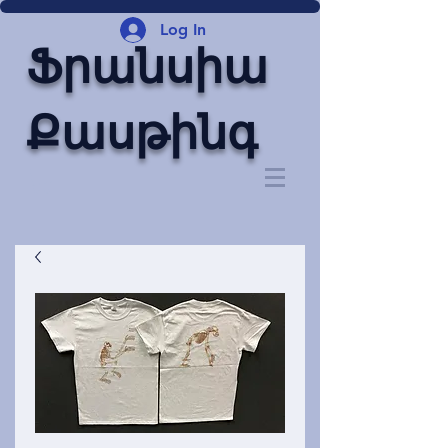
Log In
Ֆրանսիա
Քասթինգ