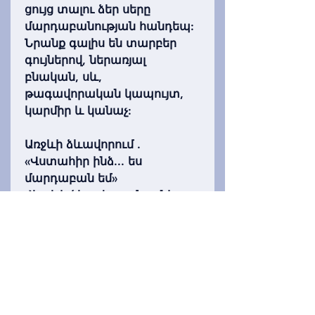
ցույց տալու ձեր սերը
մարդաբանության հանդեպ:
Նրանք գալիս են տարբեր
գույներով, ներառյալ
բնական, սև,
թագավորական կապույտ,
կարմիր և կանաչ:
Առջևի ձևավորում
.
«Վստահիր ինձ... ես
մարդաբան եմ»
Հետևի ձևավորում
. ունի
աշխարհի քարտեզ՝
մարդաբանության չորս
ենթաոլորտներով
(կենսաբանական,
հնագիտության,
լեզվաբանության և
մշակութային) շրջապատող