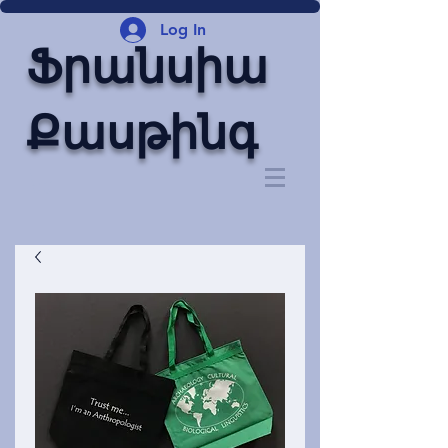
Log In
Ֆրանսիա
Քասթինգ