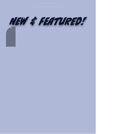
(970) 221-4044
info@francecasts.com
New & Featured!