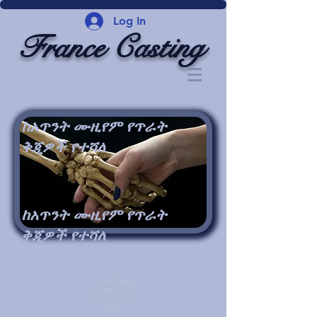
Log In
France Casting
ከአጥንት ሙዚየም የጥራት
ቅጂዎች የተሻለ
ከአጥንት ሙዚየም የጥራት
ቅጂዎች የተሻለ
ያግኙን በ፡
ፈረንሳይ Casting
1713 ዊሎክስ ሲቲስ ኤ ፣
ፎርት ኮሊንስ፣ CO
80524