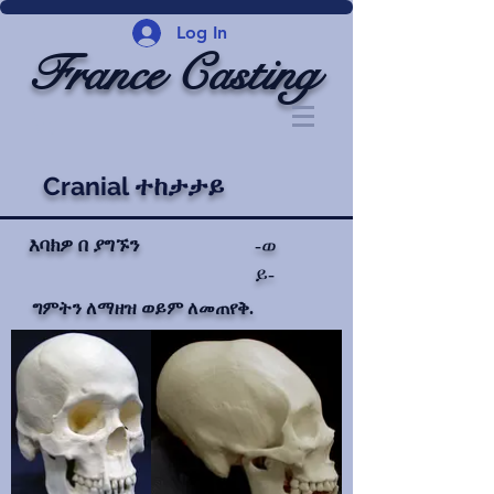
Log In
France Casting
Cranial ተከታታይ
እባክዎ በ ያግኙን
-ወ
ይ-
ግምትን ለማዘዝ ወይም ለመጠየቅ.