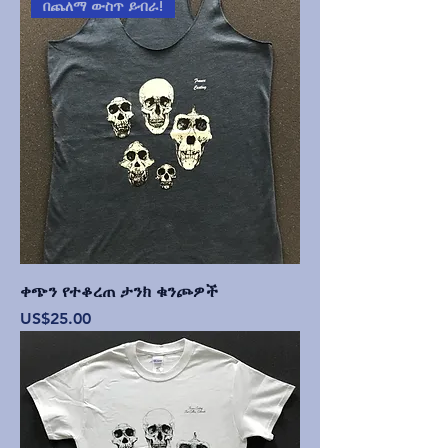
በጨለማ ውስጥ ይብራ!
ቀጭን የተቆረጠ ታንክ ቁንጮዎች
Price
US$25.00