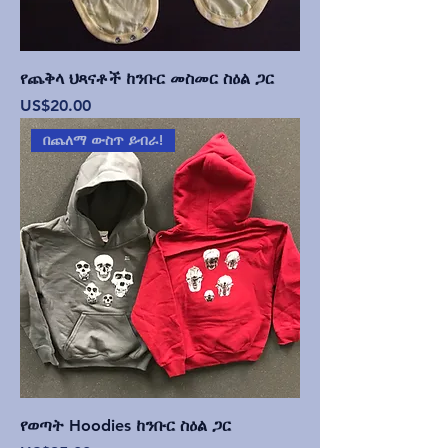
የጨቅላ ህጻናቶች ከንቡር መስመር ስዕል ጋር
Price
US$20.00
በጨለማ ውስጥ ይብራ!
የወጣት Hoodies ከንቡር ስዕል ጋር