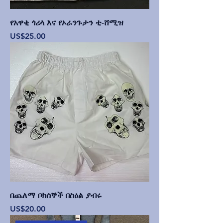
የአዋቂ ጎሪላ እና የኦራንጉታን ቲ-ሸሚዝ
Price
US$25.00
በጨለማ ቦክሰኞች በስዕል ያብሩ
Price
US$20.00