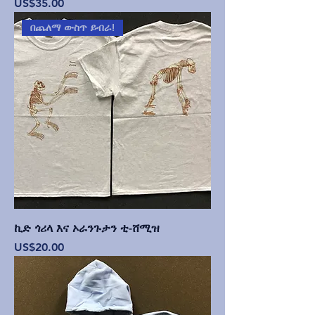
Price
US$35.00
በጨለማ ውስጥ ይብራ!
ኪድ ጎሪላ እና ኦራንጉታን ቲ-ሸሚዝ
Price
US$20.00