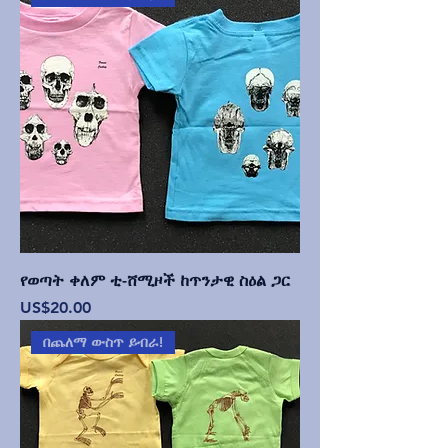
የወጣት ቀለም ቲ-ሸሚዞች ከጥንታዊ ስዕል ጋር
Price
US$20.00
በጨለማ ውስጥ ይብራ!