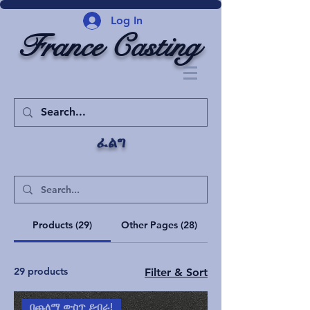
Log In
France Casting
ፈልግ
Products (29)
Other Pages (28)
29 products
Filter & Sort
በጨለማ ውስጥ ይብራ!