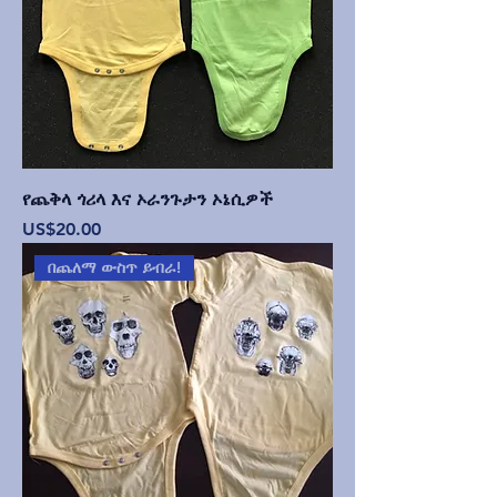
የጨቅላ ጎሪላ እና ኦራንጉታን ኦኔሲዎች
Price
US$20.00
በጨለማ ውስጥ ይብራ!