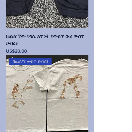
በጨለማው የዳሌ አጥንት የውስጥ ሱሪ ውስጥ
ይብረሩ
Price
US$20.00
በጨለማ ውስጥ ይብራ!