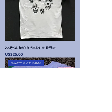
ኦሪጅናል ክላሲክ ዲዛይን ቲ-ሸሚዝ
Price
US$25.00
በጨለማ ውስጥ ይብራ!