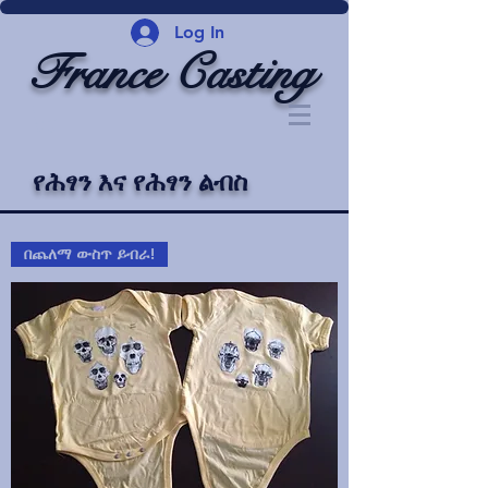
Log In
France Casting
የሕፃን እና የሕፃን ልብስ
በጨለማ ውስጥ ይብራ!