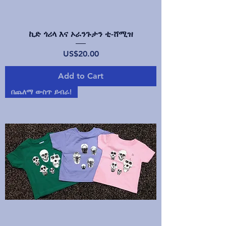
ኪድ ጎሪላ እና ኦራንጉታን ቲ-ሸሚዝ
Price
US$20.00
Add to Cart
በጨለማ ውስጥ ይብራ!