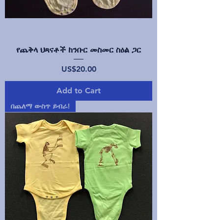
የጨቅላ ህጻናቶች ከንቡር መስመር ስዕል ጋር
Price
US$20.00
Add to Cart
በጨለማ ውስጥ ይብራ!