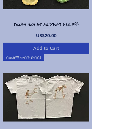
የጨቅላ ጎሪላ እና ኦራንጉታን ኦኔሲዎች
Price
US$20.00
Add to Cart
በጨለማ ውስጥ ይብራ!