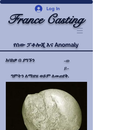
Log In
France Casting
የሰው ፓቶሎጂ እና Anomaly
እባክዎ በ ያግኙን
-ወ
ይ-
ግምትን ለማዘዝ ወይም ለመጠየቅ.