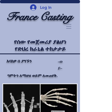
Log In
France Casting
የሰው የመጀመሪያ ያልሆነ
የድህረ ክራኒል ተከታታይ
እባክዎ በ ያግኙን
-ወ
ይ-
ግምትን ለማዘዝ ወይም ለመጠየቅ.