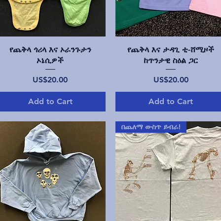
Quick View
Quick View
የጨቅላ ጎሪላ እና ኦራንጉታን
የጨቅላ እና ታዳጊ ቲ-ሸሚዞች
ኦኔሲዎች
ከጥንታዊ ስዕል ጋር
Price
Price
US$20.00
US$20.00
Add to Cart
Add to Cart
በጨለማ ውስጥ ይብራ!