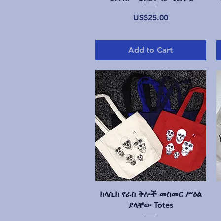
Price
US$25.00
Add to Cart
Quick View
ክላሲክ የራስ ቅሎች መስመር ሥዕል
ያላቸው Totes