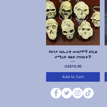
Quick View
የኬንያ ብሔራዊ ሙዚየሞች ፎሲል
ሆሚኒድ ቁልፍ ሰንሰለቶች
Price
US$10.00
Add to Cart