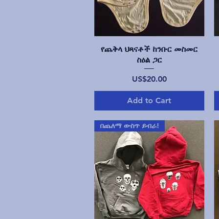
Quick View
የጨቅላ ህጻናቶች ከንቡር መስመር
ስዕል ጋር
Price
US$20.00
Add to Cart
በጨለማ ውስጥ ይብራ!