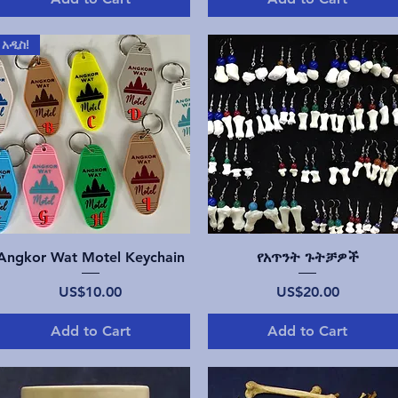
አዲስ!
Quick View
Quick View
Angkor Wat Motel Keychain
የአጥንት ጉትቻዎች
Price
Price
US$10.00
US$20.00
Add to Cart
Add to Cart