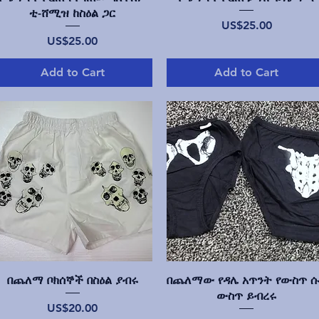
ቲ-ሸሚዝ ከስዕል ጋር
Price
US$25.00
Price
US$25.00
Add to Cart
Add to Cart
Quick View
Quick View
በጨለማ ቦክሰኞች በስዕል ያብሩ
በጨለማው የዳሌ አጥንት የውስጥ 
ውስጥ ይብረሩ
Price
US$20.00