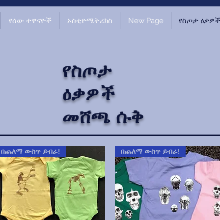
የሰው ተዋናዮች
ኦስቲዮሜትሪክስ
New Page
የስጦታ ዕቃዎ
የስጦታ
ዕቃዎች
መሸጫ ሱቅ
በጨለማ ውስጥ ይብራ!
በጨለማ ውስጥ ይብራ!