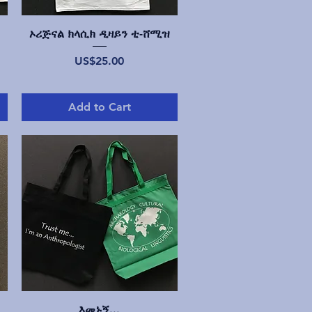
Quick View
ኦሪጅናል ክላሲክ ዲዛይን ቲ-ሸሚዝ
Price
US$25.00
Add to Cart
Quick View
እመኑኝ...