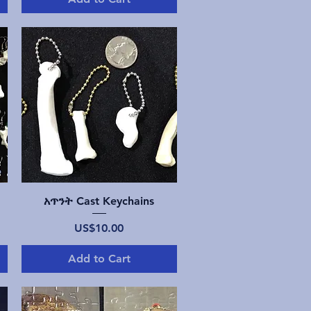
Quick View
አጥንት Cast Keychains
Price
US$10.00
Add to Cart