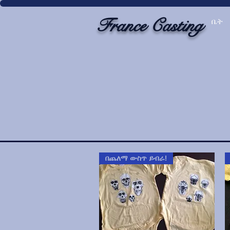
France Casting
ቤት
በጨለማ ውስጥ ይብራ!