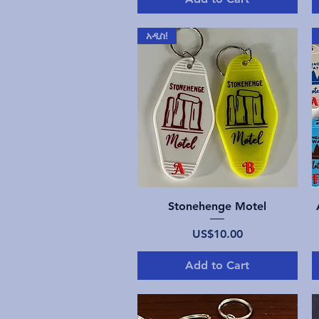
አዲስ!
Quick View
Stonehenge Motel
Price
US$10.00
Add to Cart