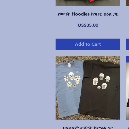
Quick View
የወጣት Hoodies ከንቡር ስዕል ጋር
Price
US$35.00
Add to Cart
Quick View
ባለቀለም ቲሸርት ከሥዕል ጋር