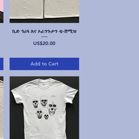
Quick View
ኪድ ጎሪላ እና ኦራንጉታን ቲ-ሸሚዝ
Price
US$20.00
Add to Cart