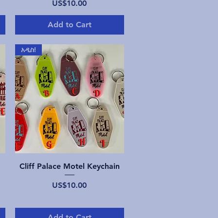
Price
US$10.00
Add to Cart
አዲስ!
Quick View
Cliff Palace Motel Keychain
Price
US$10.00
Add to Cart