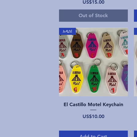
Price
US$15.00
Out of Stock
አዲስ!
Quick View
El Castillo Motel Keychain
Price
US$10.00
Add to Cart