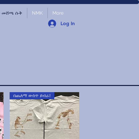
ች መሸጫ ሱቅ
NMK
More
Log In
በጨለማ ውስጥ ይብራ!