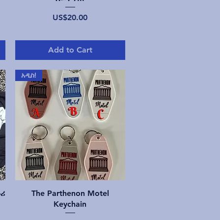
Price
US$20.00
Add to Cart
አዲስ!
Quick View
ሱሪ
The Parthenon Motel
Keychain