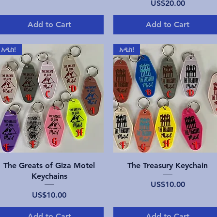
Price
US$20.00
Add to Cart
Add to Cart
አዲስ!
አዲስ!
Quick View
Quick View
The Greats of Giza Motel
The Treasury Keychain
Keychains
Price
US$10.00
Price
US$10.00
Add to Cart
Add to Cart