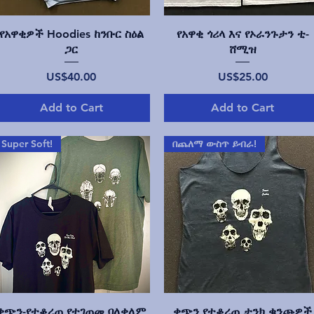
Quick View
Quick View
የአዋቂዎች Hoodies ከንቡር ስዕል
የአዋቂ ጎሪላ እና የኦራንጉታን ቲ-
ጋር
ሸሚዝ
Price
Price
US$40.00
US$25.00
Add to Cart
Add to Cart
Super Soft!
በጨለማ ውስጥ ይብራ!
Quick View
Quick View
ቀጭን-የተቆረጠ የተገጠመ ባለቀለም
ቀጭን የተቆረጠ ታንክ ቁንጮዎች