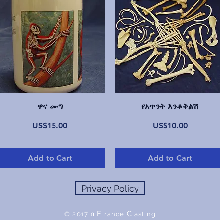
Quick View
Quick View
ዋና ሙግ
የአጥንት እንቆቅልሽ
Price
Price
US$15.00
US$10.00
Add to Cart
Add to Cart
Privacy Policy
F
C
© 2017 በ
rance
asting