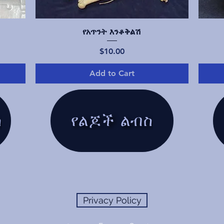
Quick View
የአጥንት እንቆቅልሽ
Price
$10.00
Add to Cart
ስ
የልጆች ልብስ
Privacy Policy