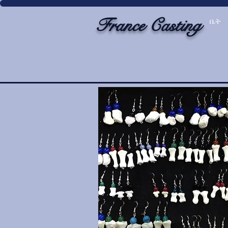
France Casting
ቤት