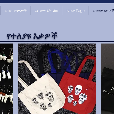
የሰው ተዋናዮች
ኦስቲዮሜትሪክስ
New Page
የስጦታ ዕቃዎ
የተለያዩ እቃዎች