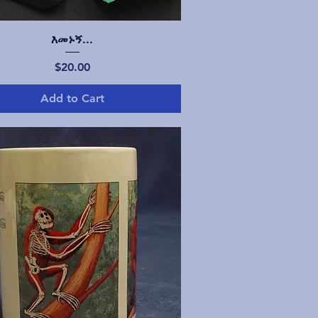
Quick View
እመኑኝ...
Price
$20.00
Add to Cart