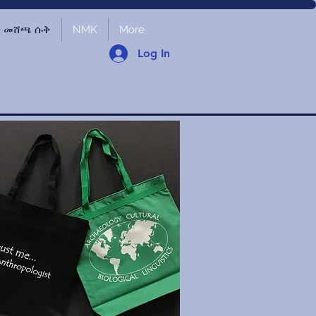
ች መሸጫ ሱቅ
NMK
More
Log In