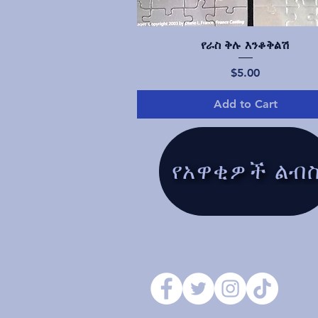
Quick View
የራስ ቅሉ እንቆቅልሽ
Price
$5.00
Add to Cart
የአዋቂዎች ልብ