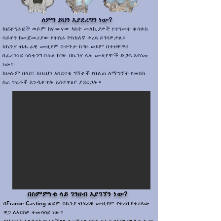
ለምን ይህን እያደረግን ነው?
ከፎቶግራፎች ወይም ከናሙናው ካስት መለኪያዎች የተገመተ ቁሳቁስ
ሳይሆን ከመጀመሪያው የተሰራ ትክክለኛ ቀረጻ ይገባዎታል።
ከኬንያ ብሔራዊ ሙዚየም በቀጥታ ከገዙ ወይም በተዘዋዋሪ
በፈረንሳይ ካስቲንግ በኩል ከገዙ በኬንያ ላሉ ሙዚየሞች ድጋፍ እየሰጡ
ነው።
ከሁሉም በላይ፣ እነዚህን አስደናቂ ግኝቶች የበለጠ ለማግኘት የመስክ
ስራ ጥረቶች እንዲቀጥሉ አስተዋፅዖ ያደርጋሉ።
በስምምነቱ ላይ ገንዘብ እያገኘን ነው?
​
በFrance Casting ወይም በኬንያ ብሄራዊ ሙዚየም የቀረበ የቀረጻው
ዋጋ ለእርስዎ ተመሳሳይ ነው።