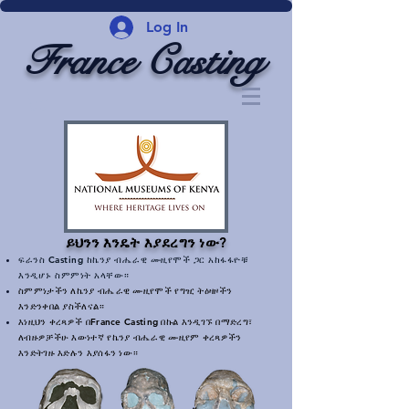
Log In
France Casting
ይህንን እንዴት እያደረግን ነው?
ፍራንስ Casting ከኬንያ ብሔራዊ ሙዚየሞች ጋር አከፋፋዮቹ
እንዲሆኑ ስምምነት አላቸው።
ስምምነታችን ለኬንያ ብሔራዊ ሙዚየሞች የግዢ ትዕዛዞችን
እንድንቀበል ያስችለናል።
እነዚህን ቀረጻዎች በFrance Casting በኩል እንዲገኙ በማድረግ፣
ለብዙዎቻችሁ እውነተኛ የኬንያ ብሔራዊ ሙዚየም ቀረጻዎችን
እንድትገዙ እድሉን እያሰፋን ነው።