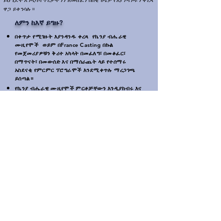
ይህ ሂደት እንዲሳካ ጥረታችንን ለመሸፈን በበቂ ሁኔታ የእያንዳንዱን ቀረጻ
ዋጋ ይቀንሳሉ።
ለምን ከእኛ ይግዙ?
በቀጥታ የሚገዙት እያንዳንዱ ቀረጻ
የኬንያ ብሔራዊ
ሙዚየሞች
ወይም በFrance Casting በኩል
የመጀመሪያዎቹን ቅሪተ አካላት በመፈለግ፣ በመቆፈር፣
በማጥናት፣ በመውሰድ እና በማሰራጨት ላይ የተሰማሩ
አስደናቂ የምርምር ፕሮግራሞች እንደሚቀጥሉ ማረጋገጫ
ይሰጣል።
የኬንያ ብሔራዊ ሙዚየሞች ምርቶቻቸውን እንዲያከብሩ እና
ሌሎች ሊሆኑ የሚችሉ ምንጮች እነዚያን ምርቶች ያለፈቃድ
እንዳይባዙ ጠይቀዋል።
ከፍተኛ ጥራት ያላቸው ቀረጻዎች ያንን ጥራት ለሚጠብቁ
ሰዎች መገኘታቸውን ለማረጋገጥ ፍራንስ Casting ይህን
ፕሮግራም አዘጋጅቷል።
ከሌሎች አቅራቢዎች መግዛት ለኬንያ ብሔራዊ ሙዚየሞች
ወይም ለቀጣይ የምርምር ጥረታቸው ምንም አይነት ድጋፍ
አይሰጥም።
የፍራንስ Casting እንደ መካከለኛ አከፋፋይ መገኘት በዋናነት
የተዘጋጀው ከውጭ ምንጭ በማዘዝ የተወሰነ ማመንታት
በሚኖርበት ሁኔታ ከኬንያ ግዢዎችን ለማመቻቸት ነው።