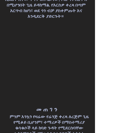
በሚሆንበት ጊዜ ይዳከማል. የእርስዎ ቀረጻ በጣም
እርጥብ ከሆነ፣ ወደ ጎን ብቻ ያስቀምጡት እና
እንዲደርቅ ያድርጉት።
መጠገን
ምንም እንኳን የዛሬው የሬንጅ ቀረጻ ለረጅም ጊዜ
የሚቆይ ቢሆንም፣ ተማሪዎች በማስተማሪያ
ቁሳቁሶች ላይ ከባድ ጉዳት የሚደርስባቸው