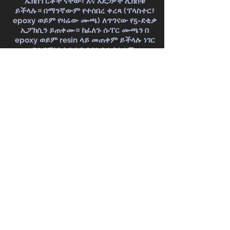
ኤክስፐርቶች ናቸው፣ እና አደጋዎች ሊከሰቱ
ይችላሉ። በማንኛውም የተሰበረ ቀረጻ (ፕላስተር፣
epoxy ወይም የዛሬው ሙጫ) ለጥገናው የ5-ደቂቃ
ኢፖክሲን ይጠቀሙ። ከፈለጉ ሱፐር ሙጫን በ
epoxy ወይም resin ላይ መጠቀም ይችላሉ ነገር
ግን በፕላስተር ላይ በደንብ አይሰራም.
ቀረጻውን እንድንጠግነው ከፈለጉ ይደውሉልን!
ምንጮች