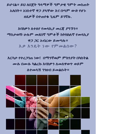
ይሆናል። ይህ ለበጀት ዓላማዎች ግምታዊ ግምት መስጠት
አለበት። አነስተኛ ዋጋ ያላቸው እና በጣም ውድ የሆኑ
ዘዴዎች በተጠየቁ ጊዜም ይገኛሉ.
እባክዎን ለተለየ የመላኪያ መረጃ ያግኙን።
ማስታወሻ፡ ሁሉም መደበኛ ግምቶች ከትክክለኛ የመላኪያ
ዋጋ ጋር አብረው ይመጣሉ።
እቃ እንዴት ነው የምመልሰው?
እርካታ የተረጋገጠ ነው!
በማንኛዉም ምክንያት በካስትል
ሙሉ በሙሉ ካልረኩ እባክዎን ለመለዋወጥ ወይም
ለተመላሽ ገንዘብ ይመልሱት።