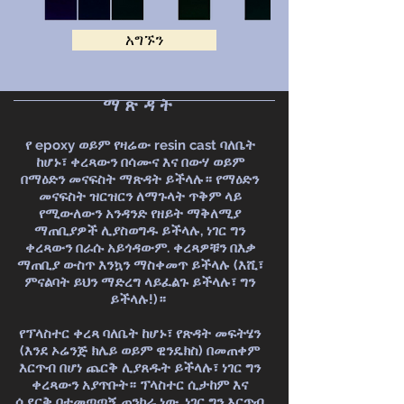
አግኙን
ማጽዳት
የ epoxy ወይም የዛሬው resin cast ባለቤት
ከሆኑ፣ ቀረጻውን በሳሙና እና በውሃ ወይም
በማዕድን መናፍስት ማጽዳት ይችላሉ። የማዕድን
መናፍስት ዝርዝርን ለማጉላት ጥቅም ላይ
የሚውለውን አንዳንድ የዘይት ማቅለሚያ
ማጠቢያዎች ሊያስወግዱ ይችላሉ, ነገር ግን
ቀረጻውን በራሱ አይጎዳውም. ቀረጻዎቹን በእቃ
ማጠቢያ ውስጥ እንኳን ማስቀመጥ ይችላሉ (እሺ፣
ምናልባት ይህን ማድረግ ላይፈልጉ ይችላሉ፣ ግን
ይችላሉ!)።
የፕላስተር ቀረጻ ባለቤት ከሆኑ፣ የጽዳት መፍትሄን
(እንደ ኦሬንጅ ክሌይ ወይም ዊንዴክስ) በመጠቀም
እርጥብ በሆነ ጨርቅ ሊያጸዱት ይችላሉ፣ ነገር ግን
ቀረጻውን አያጥቡት። ፕላስተር ሲታከም እና
ሲደርቅ በተመጣጣኝ ጠንካራ ነው, ነገር ግን እርጥብ