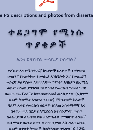
e PS descriptions and photos from dissertation
ተደጋግሞ የሚነሱ
ጥያቄዎች
ኢንተርናሽናል መላኪያ ይሰጣሉ?
የፖስታ እና የማስተናገጃ ክፍያዎች በእቃዎች ፣ የትዕዛዝ
መጠን ፣ የተጠየቀው የመላኪያ አገልግሎት እና የመጨረሻ
መድረሻ ይለያያሉ። ለትክክለኛው ግምት፣ እባክዎን በኢሜል
ወይም በስልክ ያግኙን። የእኛ ነባሪ የመርከብ ማጓጓዣ ዘዴ
በአሁኑ ጊዜ FedEx International መላኪያ ነው (ኢኮኖሚ
ወይም ቅድሚያ እንደየአካባቢው) ምክንያቱም ከሌሎች
ዓለም አቀፍ የመርከብ ዘዴዎች የበለጠ አስተማማኝ እና
በቀጥታ ወደ በርዎ ስለሚደርስ እና በጉምሩክ ውስጥ
ስላልተያዘ። ለአብዛኛዎቹ አለምአቀፍ የማጓጓዣ ትዕዛዞች
ይህ ማለት በአንድ ሳጥን ውስጥ ቢያንስ 60 ዶላር አካባቢ
ወይም ለትልቅ ትዕዛዞች ከጠቅላላው ትእዛዝ 10-12%